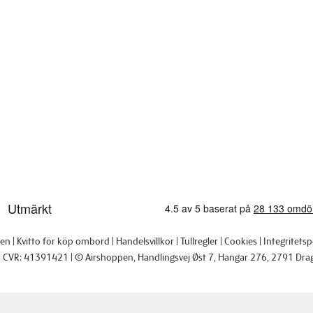
pen
Kvitto för köp ombord
Handelsvillkor
Tullregler
Cookies
Integritetsp
CVR: 41391421
© Airshoppen
, Handlingsvej Øst 7, Hangar 276, 2791 Dra