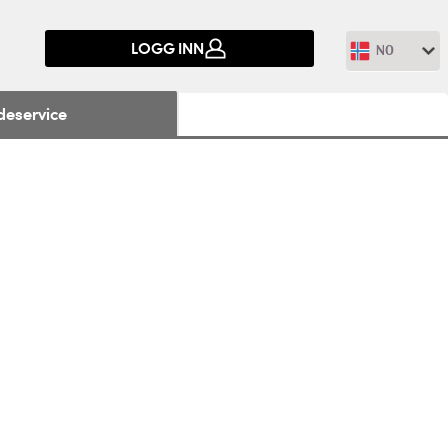
LOGG INN
NO
deservice