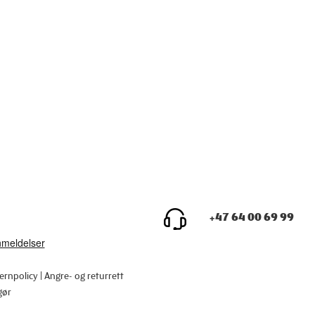
+47 64 00 69 99
ernpolicy
Angre- og returrett
gør