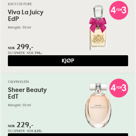
JUICY COUTURE
Viva La Juicy
EdP
Mengde: 30 ml
299,-
NOK
DU SPARER:
NOK
396,-
KJØP
CALVIN KLEIN
Sheer Beauty
EdT
Mengde: 50 ml
229,-
NOK
DU SPARER:
NOK
620,-