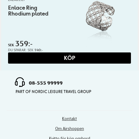
Enlace Ring
Rhodium plated
359:-
SEK
DU SPARAR:
SEK
140:-
KÖP
08-555 99999
Kontakt
Om Airshoppen
Kvitto för köp ombord