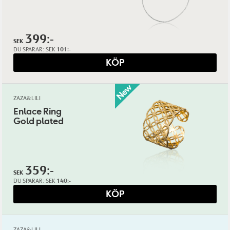
399:-
SEK
DU SPARAR:
SEK
101:-
KÖP
ZAZA&LILI
Enlace Ring
Gold plated
359:-
SEK
DU SPARAR:
SEK
140:-
KÖP
ZAZA&LILI