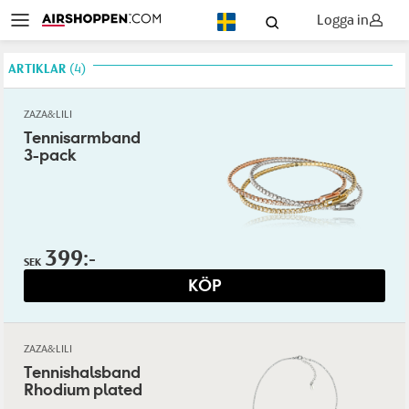
Logga in
SV
ARTIKLAR
4
ZAZA&LILI
Tennisarmband
3-pack
399:-
SEK
KÖP
ZAZA&LILI
Tennishalsband
Rhodium plated