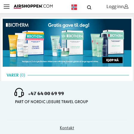
Logg inn
NO
VARER
0
+47 64 00 69 99
Kontakt