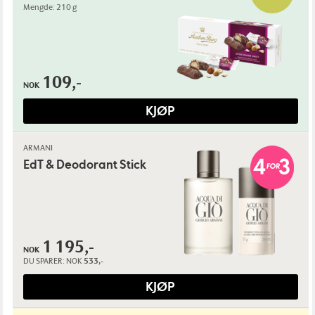
Mengde: 210 g
109,-
NOK
KJØP
ARMANI
EdT & Deodorant Stick
1 195,-
NOK
DU SPARER:
NOK
533,-
KJØP