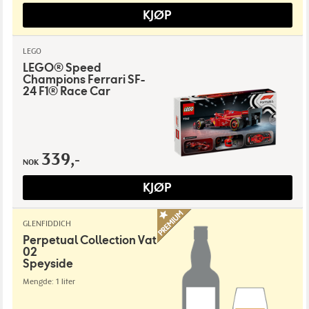
KJØP
LEGO
LEGO® Speed
Champions Ferrari SF-
24 F1® Race Car
339,-
NOK
KJØP
GLENFIDDICH
Perpetual Collection Vat
02
Speyside
Mengde: 1 liter