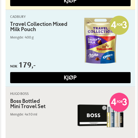
KJØP
CADBURY
Travel Collection Mixed
Milk Pouch
Mengde: 400 g
179,-
NOK
KJØP
HUGO BOSS
Boss Bottled
Mini Travel Set
Mengde: 4x10 ml