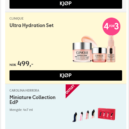
KJØP
CLINIQUE
Ultra Hydration Set
499,-
NOK
KJØP
CAROLINA HERRERA
Miniature Collection
EdP
Mengde: 4x7 ml