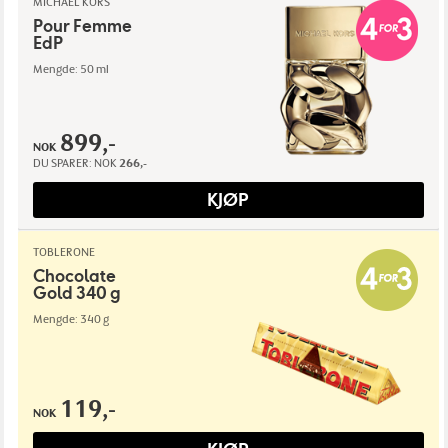
MICHAEL KORS
Pour Femme
EdP
Mengde: 50 ml
899,-
NOK
DU SPARER:
NOK
266,-
KJØP
TOBLERONE
Chocolate
Gold 340 g
Mengde: 340 g
119,-
NOK