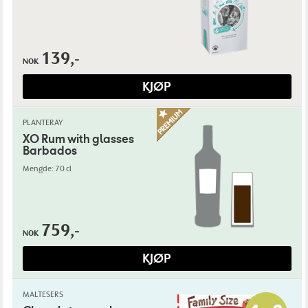
139,-
NOK
KJØP
PLANTERAY
XO Rum with glasses
Barbados
Mengde: 70 cl
759,-
NOK
KJØP
MALTESERS