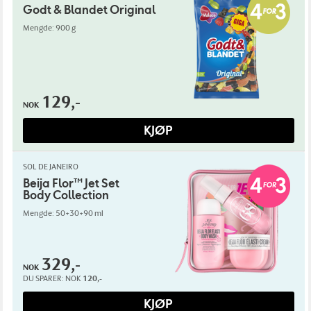
Godt & Blandet Original
Mengde: 900 g
129,-
NOK
KJØP
SOL DE JANEIRO
Beija Flor™ Jet Set
Body Collection
Mengde: 50+30+90 ml
329,-
NOK
DU SPARER:
NOK
120,-
KJØP