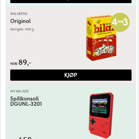
AHLGRENS
Original
Mengde: 400 g
89,-
NOK
KJØP
MY ARCADE
Spillkonsoll
DGUNL-3201