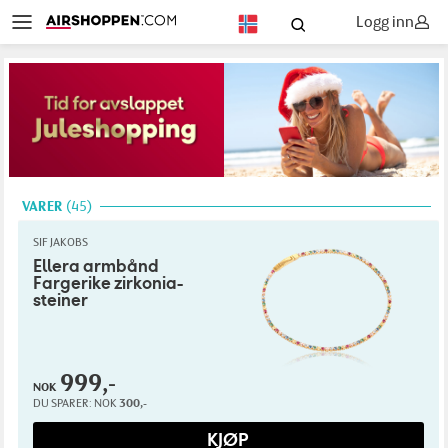
Logg inn
NO
VARER
45
SIF JAKOBS
Ellera armbånd
Fargerike zirkonia-
steiner
999,-
NOK
DU SPARER:
NOK
300,-
KJØP