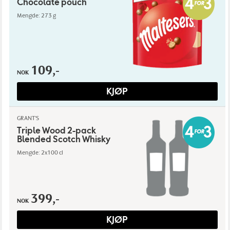
Chocolate pouch
Mengde: 273 g
109,-
NOK
KJØP
GRANT'S
Triple Wood 2-pack
Blended Scotch Whisky
Mengde: 2x100 cl
399,-
NOK
KJØP