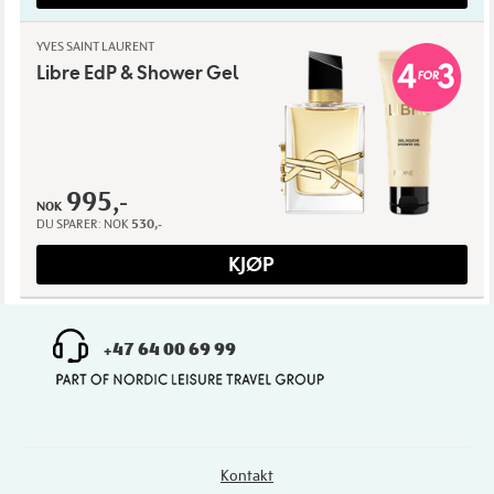
YVES SAINT LAURENT
Libre EdP & Shower Gel
995,-
NOK
DU SPARER:
NOK
530,-
KJØP
+47 64 00 69 99
Kontakt