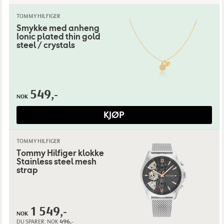
TOMMY HILFIGER
Smykke med anheng
Ionic plated thin gold
steel / crystals
549,-
NOK
KJØP
TOMMY HILFIGER
Tommy Hilfiger klokke
Stainless steel mesh
strap
1 549,-
NOK
DU SPARER:
NOK
496,-