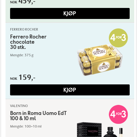
459,-
NOK
KJØP
FERRERO ROCHER
Ferrero Rocher
chocolate
30 stk.
Mengde: 375 g
159,-
NOK
KJØP
VALENTINO
Born in Roma Uomo EdT
100 & 10 ml
Mengde: 100+10 ml