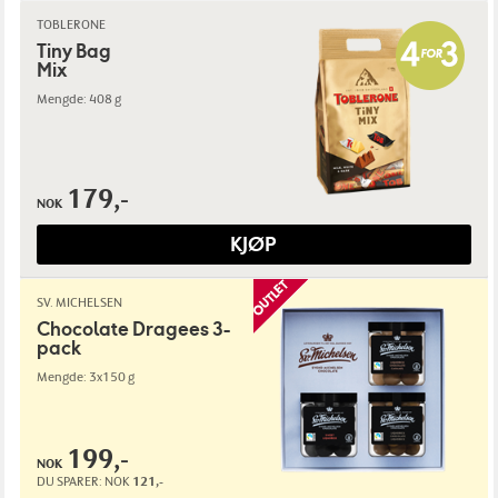
TOBLERONE
Tiny Bag
Mix
Mengde: 408 g
179,-
NOK
KJØP
SV. MICHELSEN
Chocolate Dragees 3-
pack
Mengde: 3x150 g
199,-
NOK
DU SPARER:
NOK
121,-