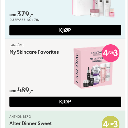
379,-
NOK
DU SPARER:
NOK
70,-
KJØP
LANCÔME
My Skincare Favorites
489,-
NOK
KJØP
ANTHON BERG
After Dinner Sweet