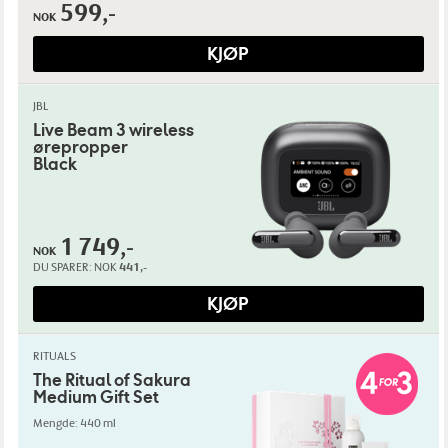
599,-
NOK
KJØP
JBL
Live Beam 3 wireless
ørepropper
Black
1 749,-
NOK
DU SPARER:
NOK
441,-
KJØP
RITUALS
The Ritual of Sakura
Medium Gift Set
Mengde: 440 ml