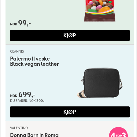
99,-
NOK
KJØP
CEANNIS
Palermo II veske
Black vegan leather
699,-
NOK
DU SPARER:
NOK
300,-
KJØP
VALENTINO
Donna Born in Roma