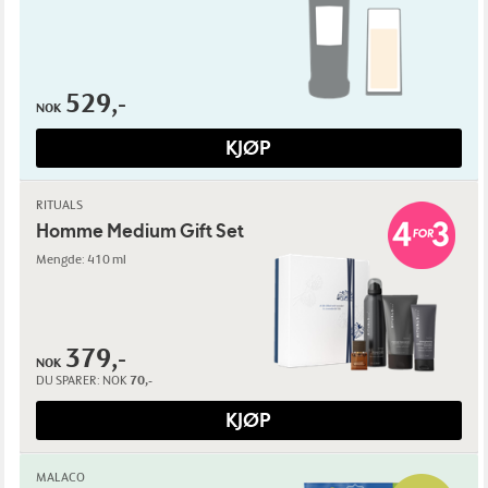
529,-
NOK
KJØP
RITUALS
Homme Medium Gift Set
Mengde: 410 ml
379,-
NOK
DU SPARER:
NOK
70,-
KJØP
MALACO