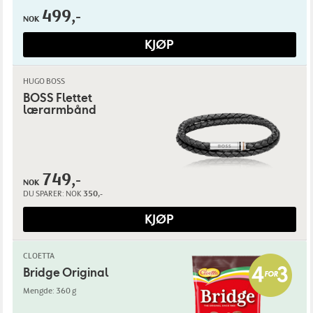
499,-
NOK
KJØP
HUGO BOSS
BOSS Flettet
lærarmbånd
749,-
NOK
DU SPARER:
NOK
350,-
KJØP
CLOETTA
Bridge Original
Mengde: 360 g