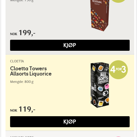
Mengde: 750 g
199,-
NOK
KJØP
CLOETTA
Cloetta Towers
Allsorts Liquorice
Mengde: 800 g
119,-
NOK
KJØP