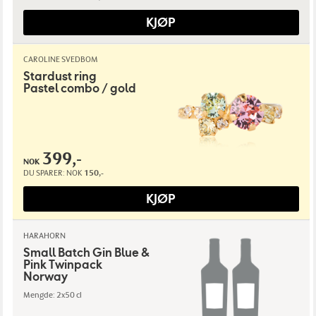
KJØP
CAROLINE SVEDBOM
Stardust ring
Pastel combo / gold
399,-
NOK
DU SPARER:
NOK
150,-
KJØP
HARAHORN
Small Batch Gin Blue &
Pink Twinpack
Norway
Mengde: 2x50 cl