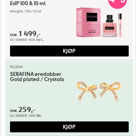
EdP 100 & 10 ml
Mengde: 100+10 ml
1 499,-
NOK
DU SPARER:
NOK
451,-
KJØP
PILGRIM
SERAFINA øredobber
Gold plated / Crystals
259,-
NOK
DU SPARER:
NOK
90,-
KJØP