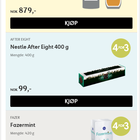
879,-
NOK
KJØP
AFTER EIGHT
Nestle After Eight 400 g
Mengde: 400 g
99,-
NOK
KJØP
FAZER
Fazermint
Mengde: 420 g