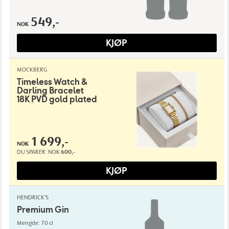
549,-
NOK
KJØP
MOCKBERG
Timeless Watch &
Darling Bracelet
18K PVD gold plated
1 699,-
NOK
DU SPARER:
NOK
600,-
KJØP
HENDRICK'S
Premium Gin
Mengde: 70 cl