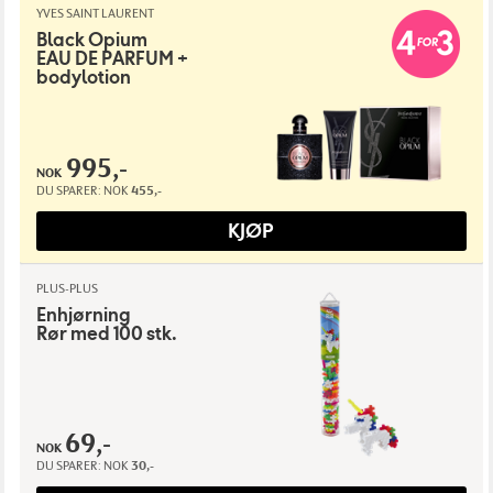
YVES SAINT LAURENT
Black Opium
EAU DE PARFUM +
bodylotion
995,-
NOK
DU SPARER:
NOK
455,-
KJØP
PLUS-PLUS
Enhjørning
Rør med 100 stk.
69,-
NOK
DU SPARER:
NOK
30,-