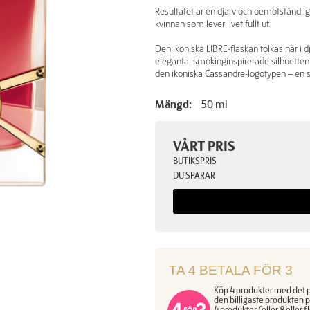
Resultatet är en djärv och oemotståndlig 
kvinnan som lever livet fullt ut.
Den ikoniska LIBRE-flaskan tolkas här i 
eleganta, smokinginspirerade silhuetten
den ikoniska Cassandre-logotypen – en s
Mängd:
50 ml
VÅRT PRIS
BUTIKSPRIS
DU SPARAR
TA 4 BETALA FÖR 3
Köp 4 produkter med det pi
den billigaste produkten p
4 produkter (eller 8 eller