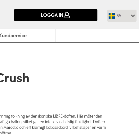
LOGGA IN
SV
Kundservice
 Crush
blommig tolkning av den ikoniska LIBRE-doften. Här möter den
ftiga hallon, vilket ger en intensiv och livlig fruktighet. Doften
n Marocko och ett krämigt kokosackord, vilket skapar en varm
 sötma.