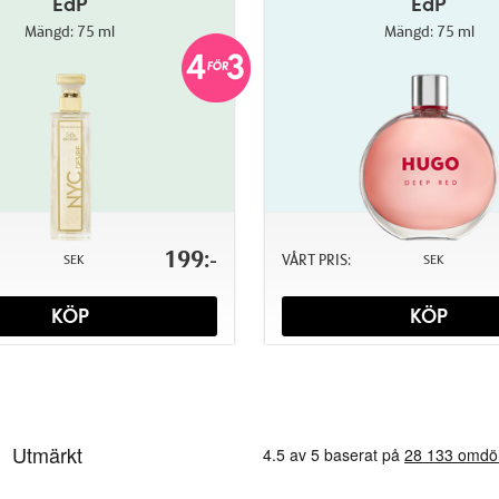
EdP
EdP
Mängd: 75 ml
Mängd: 75 ml
199:-
VÅRT PRIS:
SEK
SEK
KÖP
KÖP