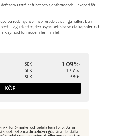
doft som utstrålar frihet och självförtroende – skapad för
djupa bärröda nyanser inspirerade av saftiga hallon. Den
 pryds av guldkedjor, den asymmetriska svarta kapsylen och
tark symbol för modern femininitet.
1 095:-
SEK
SEK
1 475:-
SEK
380:-
KÖP
nk 4 för 3-märket och betala bara för 3. Du får
å köpet. Det enda du behöver göra är att beställa
 fler) samlat under antingen ut- eller hemresan. Om