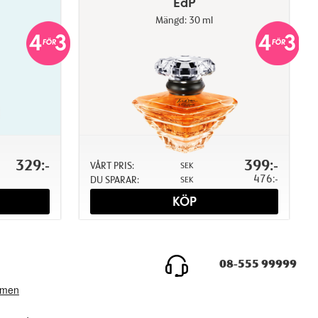
EdP
Mängd: 30 ml
329:-
399:-
VÅRT PRIS:
SEK
476:-
DU SPARAR:
SEK
KÖP
08-555 99999