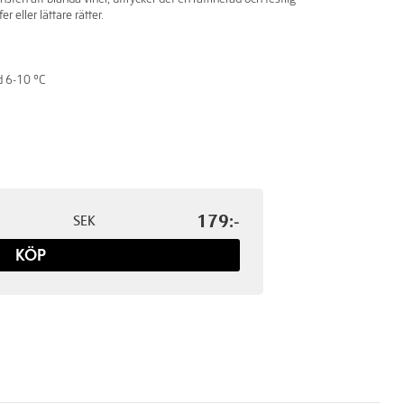
er eller lättare rätter.
d 6-10 °C
179:-
SEK
KÖP