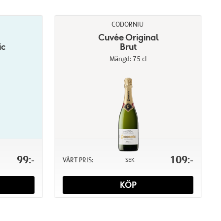
CODORNIU
Cuvée Original
ic
Brut
Mängd: 75 cl
99:-
109:-
VÅRT PRIS:
SEK
KÖP