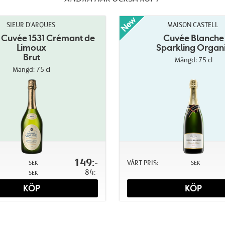
SIEUR D'ARQUES
MAISON CASTELL
Cuvée 1531 Crémant de
Cuvée Blanche
Limoux
Sparkling Organ
Brut
Mängd: 75 cl
Mängd: 75 cl
149:-
VÅRT PRIS:
SEK
SEK
84:-
SEK
KÖP
KÖP