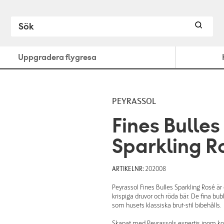
Uppgradera flygresa
PEYRASSOL
Fines Bulles
Sparkling R
ARTIKELNR:
202008
Peyrassol Fines Bulles Sparkling Rosé är
krispiga druvor och röda bär. De fina bub
som husets klassiska brut-stil bibehålls.
Skapat med Peyrassols expertis inom kons