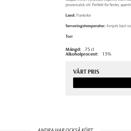
provencalsk stil. Perfekt för fester, aperitif
Land:
Frankrike
Serveringstemperatur:
Avnjuts bäst vi
Torr
Mängd:
75 cl
Alkoholprocent:
13%
VÅRT PRIS
ANDRA HAR OCKSÅ KÖPT