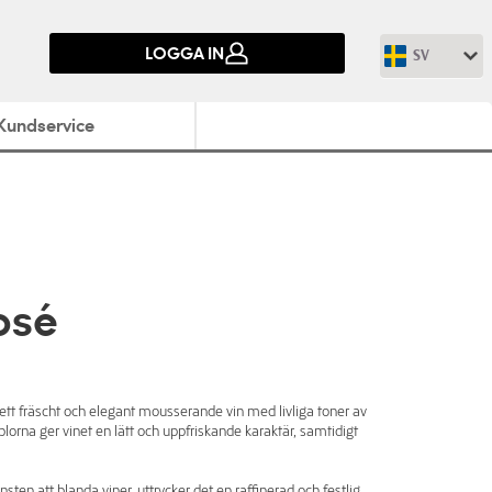
LOGGA IN
SV
Kundservice
osé
 ett fräscht och elegant mousserande vin med livliga toner av
blorna ger vinet en lätt och uppfriskande karaktär, samtidigt
ten att blanda viner, uttrycker det en raffinerad och festlig